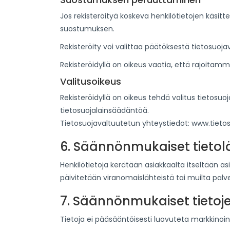
Jos rekisteröityä koskeva henkilötietojen käsit
suostumuksen.
Rekisteröity voi valittaa päätöksestä tietosuoja
Rekisteröidyllä on oikeus vaatia, että rajoitamme
Valitusoikeus
Rekisteröidyllä on oikeus tehdä valitus tietosu
tietosuojalainsäädäntöä.
Tietosuojavaltuutetun yhteystiedot: www.tietos
6. Säännönmukaiset tietol
Henkilötietoja kerätään asiakkaalta itseltään as
päivitetään viranomaislähteistä tai muilta palv
7. Säännönmukaiset tietoj
Tietoja ei pääsääntöisesti luovuteta markkinointi