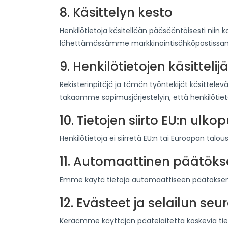
8. Käsittelyn kesto
Henkilötietoja käsitellään pääsääntöisesti niin
lähettämässämme markkinointisähköpostissamme 
9. Henkilötietojen käsittelijä
Rekisterinpitäjä ja tämän työntekijät käsittelev
takaamme sopimusjärjestelyin, että henkilötiet
10. Tietojen siirto EU:n ulko
Henkilötietoja ei siirretä EU:n tai Euroopan talou
11. Automaattinen päätöksen
Emme käytä tietoja automaattiseen päätöksente
12. Evästeet ja selailun seu
Keräämme käyttäjän päätelaitetta koskevia tieto