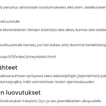
tely perustuu ainoastaan suostumukseen, eikä esim. asiakkuuteen 
valtuutetulle
 kiistanalaisten tietojen käsittelyä siksi aikaa, kunnes asia saad
ojavaltuutetulle kantelu, jos hän kokee, että rikomme henkilötie
uoja.fi/fi/index/yhteystiedot.html
ähteet
iakkaansuhteen syntyessä sekä rekisteripitäjän järjestelmistä pal
eluntarjoajilta, millä varmistetaan tiedon ajantasaisuuden.
en luovutukset
tarkoituksiin Palasista Oy:n ja sen jäsenliikkeiden ulkopuolelle.