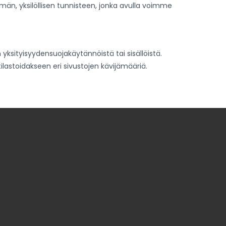
ömän, yksilöllisen tunnisteen, jonka avulla voimme
yksityisyydensuojakäytännöistä tai sisällöistä.
lastoidakseen eri sivustojen kävijämääriä.