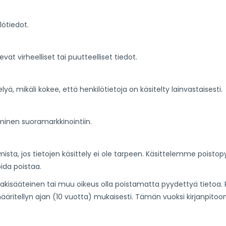
lötiedot.
at virheelliset tai puutteelliset tiedot.
lyä, mikäli kokee, että henkilötietoja on käsitelty lainvastaisesti.
äminen suoramarkkinointiin.
mista, jos tietojen käsittely ei ole tarpeen. Käsittelemme poist
ida poistaa.
 lakisääteinen tai muu oikeus olla poistamatta pyydettyä tietoa. Re
) määritellyn ajan (10 vuotta) mukaisesti. Tämän vuoksi kirjanpitoo