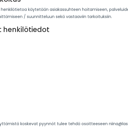
uja henkilötietoa käytetään asiakassuhteen hoitamiseen, palvelui
ittämiseen / suunnitteluun sekä vastaaviin tarkoituksiin.
t henkilötiedot
äyttämistä koskevat pyynnöt tulee tehdä osoitteeseen niina@lasi