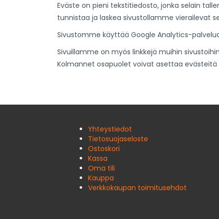
Eväste on pieni tekstitiedosto, jonka selain tal
tunnistaa ja laskea sivustollamme vierailevat s
Sivustomme käyttää Google Analytics-palvelua
Sivuillamme on myös linkkejä muihin sivustoihin
Kolmannet osapuolet voivat asettaa evästeitä kä
Yhteystiedot
Tietosuojaseloste
Ostoskori
Kassa
Oma tili
Kauppa
Verkkokaupan toimitusehdot