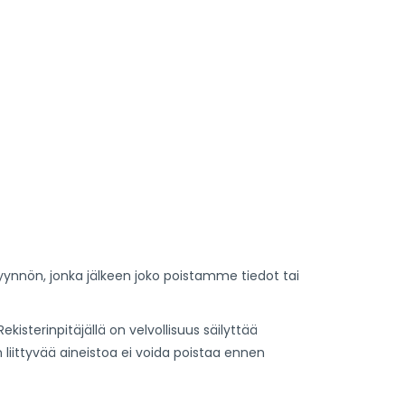
opyynnön, jonka jälkeen joko poistamme tiedot tai
kisterinpitäjällä on velvollisuus säilyttää
n liittyvää aineistoa ei voida poistaa ennen