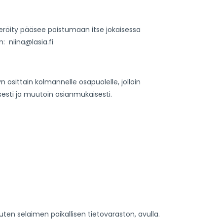
teröity pääsee poistumaan itse jokaisessa
 niina@lasia.fi
n osittain kolmannelle osapuolelle, jolloin
esti ja muutoin asianmukaisesti.
ten selaimen paikallisen tietovaraston, avulla.