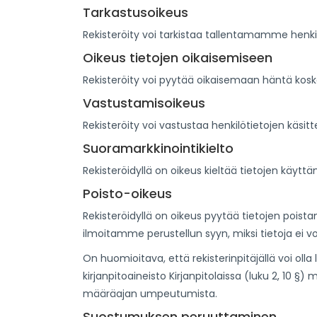
Tarkastusoikeus
Rekisteröity voi tarkistaa tallentamamme henki
Oikeus tietojen oikaisemiseen
Rekisteröity voi pyytää oikaisemaan häntä koskev
Vastustamisoikeus
Rekisteröity voi vastustaa henkilötietojen käsitte
Suoramarkkinointikielto
Rekisteröidyllä on oikeus kieltää tietojen käytt
Poisto-oikeus
Rekisteröidyllä on oikeus pyytää tietojen poista
ilmoitamme perustellun syyn, miksi tietoja ei vo
On huomioitava, että rekisterinpitäjällä voi olla
kirjanpitoaineisto Kirjanpitolaissa (luku 2, 10 §
määräajan umpeutumista.
Suostumuksen peruuttaminen