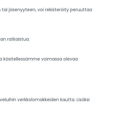
tai jäsenyyteen, voi rekisteröity peruuttaa
aan ratkaistua.
toja käsitellessämme voimassa olevaa
veluihin verkkolomakkeiden kautta. Lisäksi