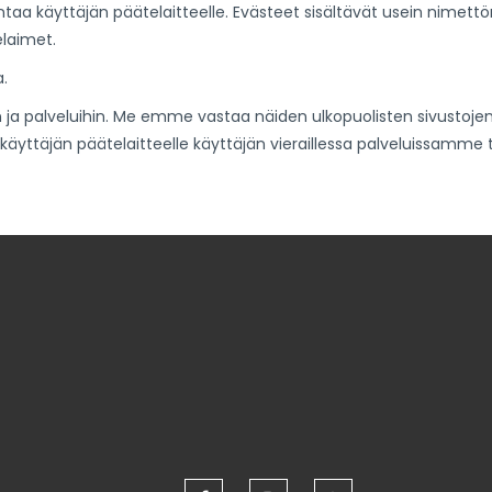
lentaa käyttäjän päätelaitteelle. Evästeet sisältävät usein nimett
elaimet.
.
 ja palveluihin. Me emme vastaa näiden ulkopuolisten sivustojen 
yttäjän päätelaitteelle käyttäjän vieraillessa palveluissamme ti