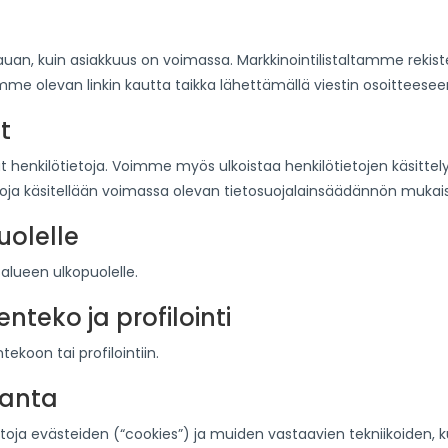
 kauan, kuin asiakkuus on voimassa. Markkinointilistaltamme rekis
olevan linkin kautta taikka lähettämällä viestin osoitteeseen:
t
ät henkilötietoja. Voimme myös ulkoistaa henkilötietojen käsittely
oja käsitellään voimassa olevan tietosuojalainsäädännön mukais
puolelle
salueen ulkopuolelle.
teko ja profilointi
koon tai profilointiin.
ranta
ja evästeiden (“cookies”) ja muiden vastaavien tekniikoiden, ku