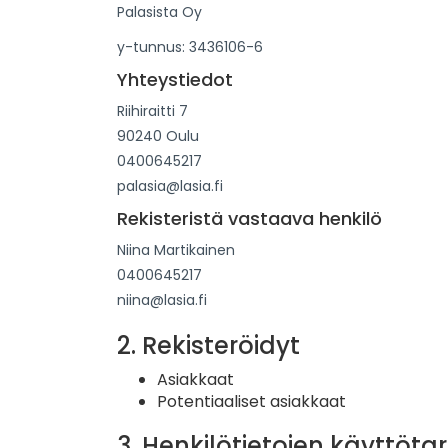
Palasista Oy
y-tunnus: 3436106-6
Yhteystiedot
Riihiraitti 7
90240 Oulu
0400645217
palasia@lasia.fi
Rekisteristä vastaava henkilö
Niina Martikainen
0400645217
niina@lasia.fi
2. Rekisteröidyt
Asiakkaat
Potentiaaliset asiakkaat
3. Henkilötietojen käyttöta