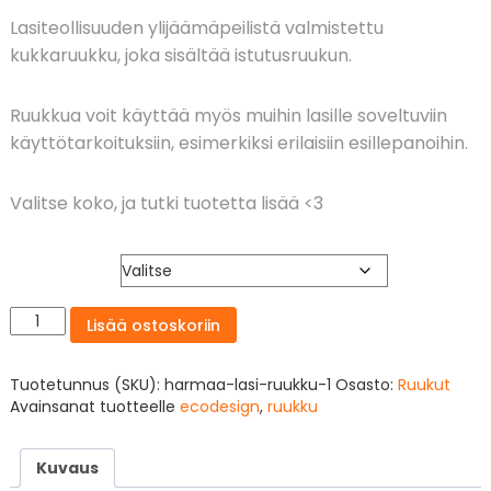
Lasiteollisuuden ylijäämäpeilistä valmistettu
kukkaruukku, joka sisältää istutusruukun.
Ruukkua voit käyttää myös muihin lasille soveltuviin
käyttötarkoituksiin, esimerkiksi erilaisiin esillepanoihin.
Valitse koko, ja tutki tuotetta lisää <3
Koko
Palasia
Lisää ostoskoriin
Design
-
Harmaa
Tuotetunnus (SKU):
harmaa-lasi-ruukku-1
Osasto:
Ruukut
Lasiruukku
Avainsanat tuotteelle
ecodesign
,
ruukku
määrä
Kuvaus