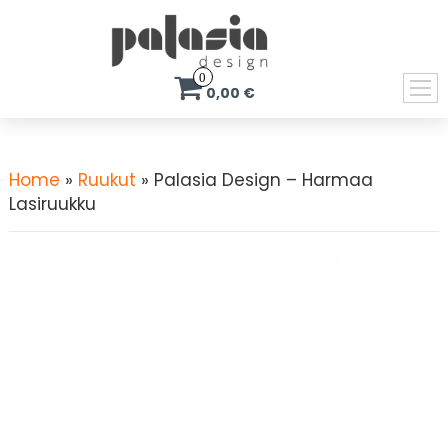
0
0,00 €
Home
»
Ruukut
» Palasia Design – Harmaa
Lasiruukku