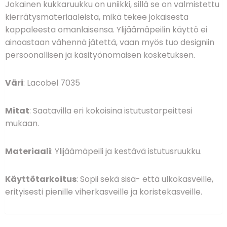
Jokainen kukkaruukku on uniikki, sillä se on valmistettu
kierrätysmateriaaleista, mikä tekee jokaisesta
kappaleesta omanlaisensa. Ylijäämäpeilin käyttö ei
ainoastaan vähennä jätettä, vaan myös tuo designiin
persoonallisen ja käsityönomaisen kosketuksen.
Väri
: Lacobel 7035
Mitat
: Saatavilla eri kokoisina istutustarpeittesi
mukaan.
Materiaali
: Ylijäämäpeili ja kestävä istutusruukku.
Käyttötarkoitus
: Sopii sekä sisä- että ulkokasveille,
erityisesti pienille viherkasveille ja koristekasveille.