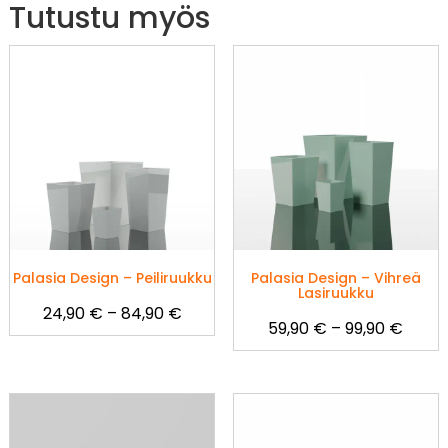
Tutustu myös
Palasia Design – Peiliruukku
Palasia Design – Vihreä
Lasiruukku
Hintaluokka:
24,90
€
–
84,90
€
Hinta
59,90
€
–
99,90
€
24,90 €
Tällä
59,90
-
Tällä
tuotteella
-
84,90 €
tuotteella
on
99,90
on
useampi
useampi
muunnelma.
muunnelma.
Voit