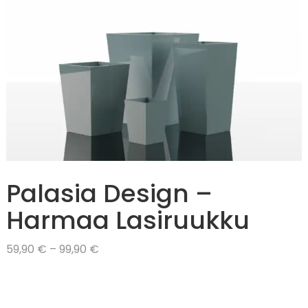
Palasia Design –
Harmaa Lasiruukku
Hintaluokka:
59,90
€
–
99,90
€
59,90 €
-
99,90 €