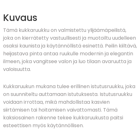
Kuvaus
Tämä kukkaruukku on valmistettu ylijäämäpeilistä,
joka on kierrätetty vastuullisesti ja muotoiltu uudelleen
osaksi kaunista ja käytännöllistä esinettä. Peilin kiiltävä,
heijastava pinta antaa ruukulle modernin ja elegantin
ilmeen, joka vangitsee valon ja luo tilaan avaruutta ja
valoisuutta.
Kukkaruukun mukana tulee erillinen istutusruukku, joka
on suunniteltu auttamaan istutuksesta. Istutusruukku
voidaan irrottaa, mikä mahdollistaa kasvien
siirtämisen tai hoitamisen vaivattomasti. Tämä
kaksiosainen rakenne tekee kukkaruukusta paitsi
esteettisen myös käytännöllisen.