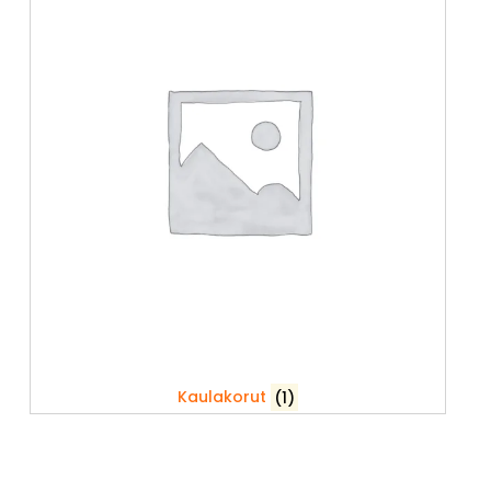
Kaulakorut
(1)