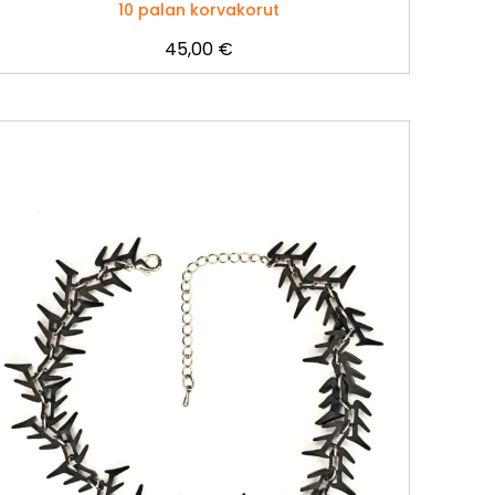
10 palan korvakorut
45,00
€
Tällä
tuotteella
on
useampi
muunnelma.
Voit
tehdä
valinnat
tuotteen
sivulla.