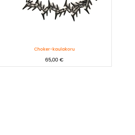
Choker-kaulakoru
65,00
€
Tällä
tuotteella
on
useampi
muunnelma.
Voit
tehdä
valinnat
tuotteen
sivulla.