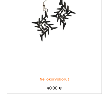
Neliökorvakorut
40,00
€
Tällä
tuotteella
on
useampi