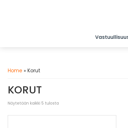
Vastuullisuu
Home
» Korut
KORUT
Halvin
Näytetään kaikki 5 tulosta
ensin