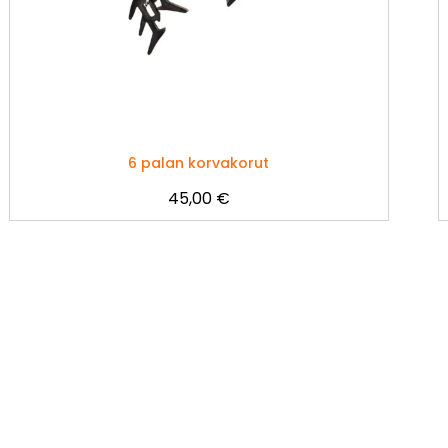
6 palan korvakorut
45,00
€
Tällä
tuotteella
on
useampi
muunnelma.
Voit
tehdä
valinnat
tuotteen
sivulla.