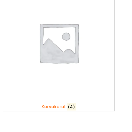
Korvakorut
(4)